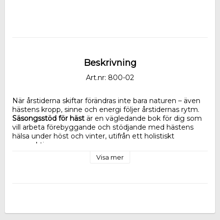
Beskrivning
Art.nr: 800-02
När årstiderna skiftar förändras inte bara naturen – även 
hästens kropp, sinne och energi följer årstidernas rytm. 
Säsongsstöd för häst
 är en vägledande bok för dig som 
vill arbeta förebyggande och stödjande med hästens 
hälsa under höst och vinter, utifrån ett holistiskt 
perspektiv.
Visa mer
Boken är skriven av Emeli Werner, verksam inom 
helhetlig hästhälsa med en djup förankring i naturens 
rytmer, traditionell växtmedicin och modern näringslära. 
Här vävs kunskap om örter, näringsbalans, energisystem 