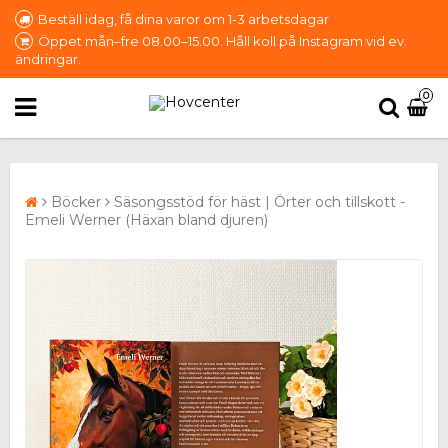
Beställ idag, få dina varor om 1-3 arbetsdagar
Öppet mån–fre 08.00–15.00. Håll koll på Instagram vid ev.
ändringar.
0
Böcker
Säsongsstöd för häst | Örter och tillskott -
Emeli Werner (Häxan bland djuren)