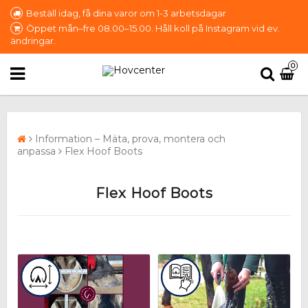
Beställ idag, få dina varor om 1-3 arbetsdagar
Öppet mån–fre 08.00–15.00. Håll koll på Instagram vid ev.
ändringar.
0
Information – Mäta, prova, montera och
anpassa
Flex Hoof Boots
Flex Hoof Boots