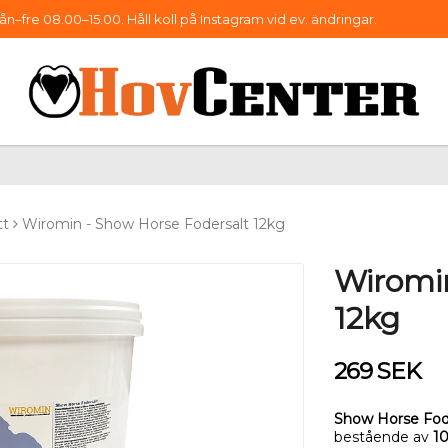
–fre 08.00–15.00. Håll koll på Instagram vid ev. ändringar.
tt
Wiromin - Show Horse Fodersalt 12kg
Wiromin
12kg
269 SEK
Show Horse Fode
bestående av
10