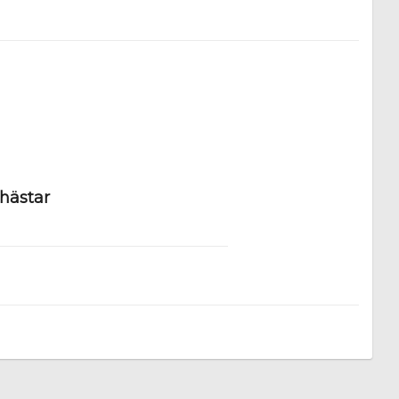
 hästar
n jod och är ett enkelt och effektivt 
r innehåller mycket lite natrium, 
ålla en god hälsa.
ängder elektrolyter. Eftersom hästen 