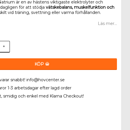
. Natrium är en av hästens viktigaste elektrolyter och
 dagligen för att stödja
vätskebalans, muskelfunktion och
rskilt vid träning, svettning eller varma förhållanden.
Läs mer...
+
KÖP
 svarar snabbt! info@hovcenter.se
aror 1-3 arbetsdagar efter lagd order
t, smidig och enkel med Klarna Checkout!