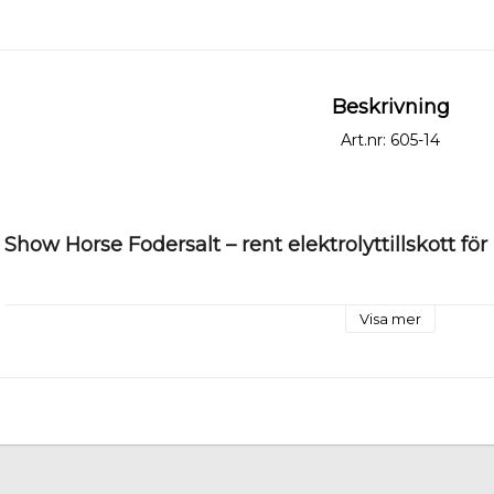
Beskrivning
Art.nr: 605-14
Show Horse Fodersalt – rent elektrolyttillskott för
Visa mer
Show Horse Fodersalt
 består av 100 % finkornigt vacuumsalt uta
sätt att tillföra hästen natrium och klorid. Hästens naturliga fode
vilket gör ett dagligt tillskott av salt nödvändigt för att upprätth
Vid svettning förlorar hästen inte bara vätska utan även stora m