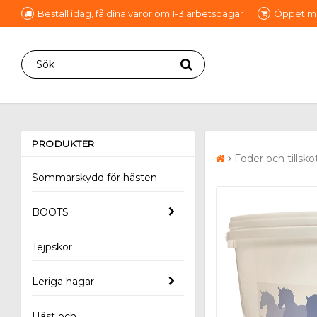
Beställ idag, få dina varor om 1-3 arbetsdagar
Öppet mån
PRODUKTER
Foder och tillsko
Sommarskydd för hästen
BOOTS
Tejpskor
Leriga hagar
Häst och