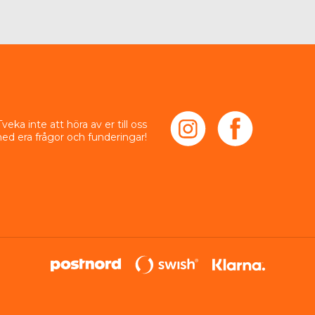
Stödjer vätskebalans
 – viktigt vid svettning och träning.
Bidrar till normal muskelfunktion
 och nervsignalering.
Tveka inte att höra av er till oss
ed era frågor och funderingar!
När passar produkten?
Vid dagligt behov av 
natriumtillskott
.
Vid träning, tävling och varma klimat.