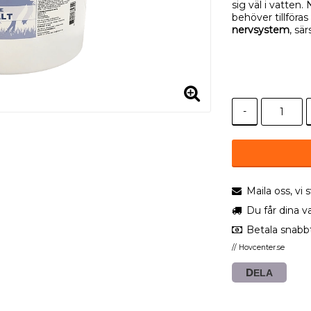
sig väl i vatten
behöver tillföras
nervsystem
, sä
-
Maila oss, vi
Du får dina v
Betala snabb
// Hovcenter.se
DELA