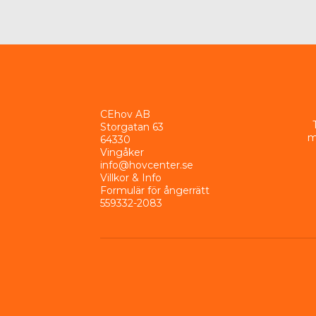
CEhov AB
Storgatan 63
m
64330
Vingåker
info@hovcenter.se
Villkor & Info
Formulär för ångerrätt
559332-2083