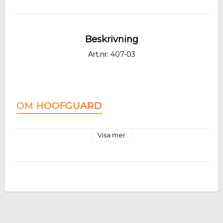
Beskrivning
Art.nr: 407-03
OM HOOFGUARD
Visa mer
HoofGuard är utvecklad enligt EQUNIQUEs filosofi – att 
stötta och stärka det friska på ett skonsamt sätt. Den 
mjuka leran är framtagen för daglig användning och 
hjälper till att skapa en välbalanserad hovmiljö samtidigt 
som den ger ett skyddande lager på hovens utsatta 
delar.