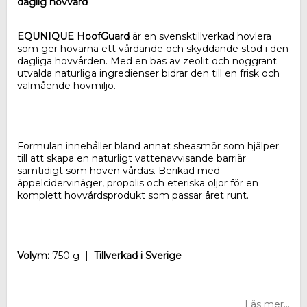
daglig hovvård
EQUNIQUE HoofGuard
är en svensktillverkad hovlera
som ger hovarna ett vårdande och skyddande stöd i den
dagliga hovvården. Med en bas av zeolit och noggrant
utvalda naturliga ingredienser bidrar den till en frisk och
välmående hovmiljö.
Formulan innehåller bland annat sheasmör som hjälper
till att skapa en naturligt vattenavvisande barriär
samtidigt som hoven vårdas. Berikad med
äppelcidervinäger, propolis och eteriska oljor för en
komplett hovvårdsprodukt som passar året runt.
Volym:
750 g |
Tillverkad i Sverige
Läs mer...