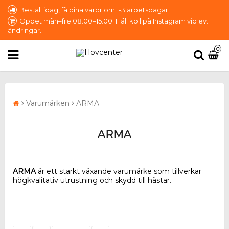
Beställ idag, få dina varor om 1-3 arbetsdagar
Öppet mån–fre 08.00–15.00. Håll koll på Instagram vid ev.
ändringar.
0
Varumärken
ARMA
ARMA
ARMA
är ett starkt växande varumärke som tillverkar
högkvalitativ utrustning och skydd till hästar.